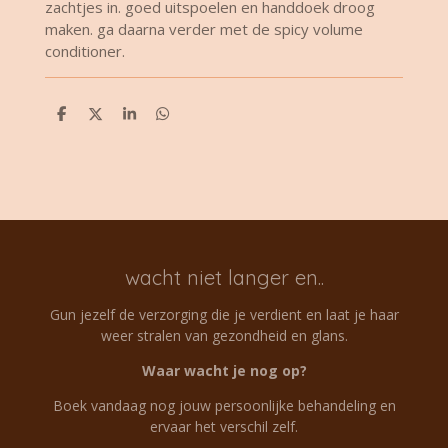
zachtjes in. goed uitspoelen en handdoek droog
maken. ga daarna verder met de spicy volume
conditioner.
D
D
S
D
e
e
h
e
l
e
a
l
e
l
r
e
n
e
n
wacht niet langer en..
Gun jezelf de verzorging die je verdient en laat je haar
weer stralen van gezondheid en glans.
Waar wacht je nog op?
Boek vandaag nog jouw persoonlijke behandeling en
ervaar het verschil zelf.